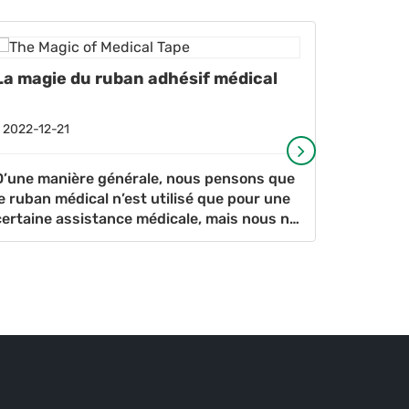
La magie du ruban adhésif médical
Le rôle
de cath
2022-12-21
2022-12-
D’une manière générale, nous pensons que
Avec le 
le ruban médical n’est utilisé que pour une
médicale,
certaine assistance médicale, mais nous ne
plus en p
savons pas que le petit ruban médical ait
clinique,
un tel rôle ! &nbs
l’utilisa