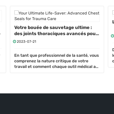
Votre bouée de sauvetage ultime :
e
des joints thoraciques avancés pour
les soins de traumatologie
2023-07-21
r
En tant que professionnel de la santé, vous
comprenez la nature critique de votre
travail et comment chaque outil médical a
à
une place essentielle pour sauver des vies.
Dans le domaine de l