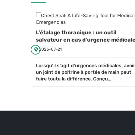
etable
L’étalage thoracique : un outil
salvateur en cas d’urgence médical
2023-07-21
 et la
Lorsqu’il s’agit d’urgences médicales, avoi
es
un joint de poitrine à portée de main peut
e et les
faire toute la différence. Conçu
s
spécifiquement pour traiter les blessures 
 la
la poitrine causées par l’arme blanche
ces