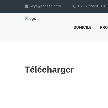
wya@szdsen.com
0755-36690838
DOMICILE
PRO
Télécharger