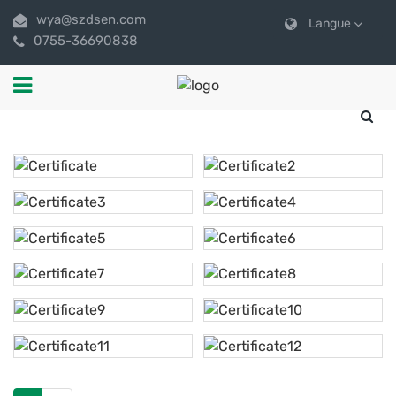
wya@szdsen.com
Langue
0755-36690838