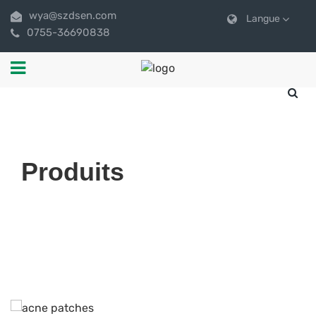
wya@szdsen.com
Langue
0755-36690838
Produits