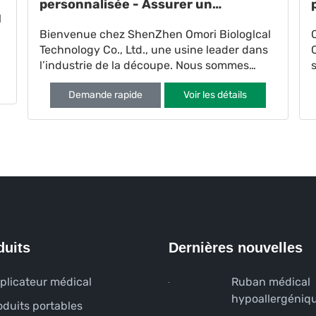
personnalisée - Assurer un
l
placement sûr et confortable du
Bienvenue chez ShenZhen Omori Biologlcal
cathéter
Technology Co., Ltd., une usine leader dans
l’industrie de la découpe. Nous sommes
spécialisés dans la production de
Demande rapide
Voir les détails
médicaments de haute qualité
duits
Dernières nouvelles
plicateur médical
Ruban médical
hypoallergéniq
oduits portables
les zones allerg