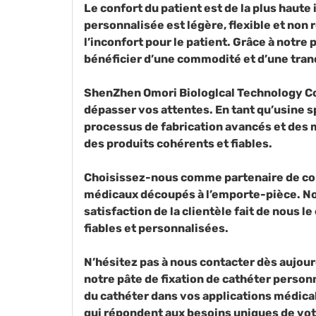
Le confort du patient est de la plus haute
personnalisée est légère, flexible et non
l’inconfort pour le patient. Grâce à notre 
bénéficier d’une commodité et d’une tranq
ShenZhen Omori Biologlcal Technology Co.
dépasser vos attentes. En tant qu’usine s
processus de fabrication avancés et des m
des produits cohérents et fiables.
Choisissez-nous comme partenaire de co
médicaux découpés à l’emporte-pièce. Not
satisfaction de la clientèle fait de nous l
fiables et personnalisées.
N’hésitez pas à nous contacter dès aujou
notre pâte de fixation de cathéter person
du cathéter dans vos applications médica
qui répondent aux besoins uniques de votr