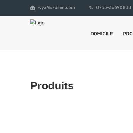
wya@szdsen.com
0755-36690838
DOMICILE
PRO
Produits