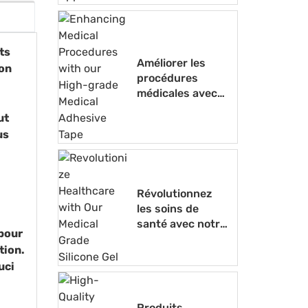
médicales
ts
Améliorer les
ion
procédures
médicales avec
notre ruban
ut
adhésif médical
us
de haute qualité
Révolutionnez
les soins de
santé avec notre
 pour
gel de silicone de
tion.
qualité médicale
uci
Produits