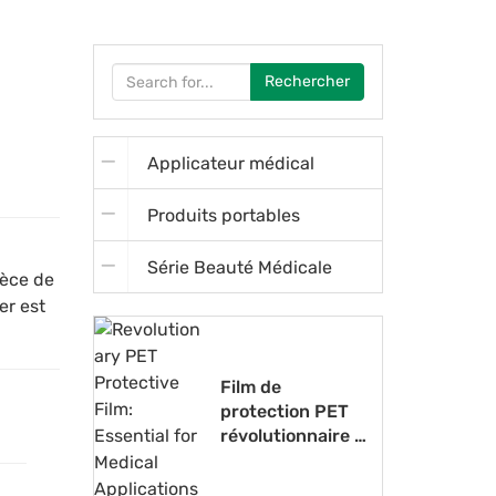
Rechercher
Applicateur médical
Produits portables
Série Beauté Médicale
ièce de
er est
Film de
protection PET
révolutionnaire :
essentiel pour
les applications