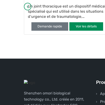
Chest Seal
vancement
Un joint thoracique est un dispositif médica
de qualité
spécialisé qui est utilisé dans les situations
re
d’urgence et de traumatologie,
principalement pour le traitement
tails
Demande rapide
Voir les détails
d’affections telles que le pneumothorax
(colla
Pro
Shenzhen omori biological
Ap
technology co., Ltd. créée en 2011,
Pr