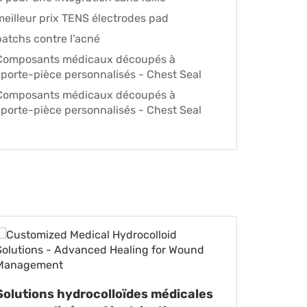
meilleur prix TENS électrodes pad
patchs contre l’acné
Composants médicaux découpés à
mporte-pièce personnalisés - Chest Seal
Composants médicaux découpés à
mporte-pièce personnalisés - Chest Seal
Produit
Solutions hydrocolloïdes médicales
pour l’