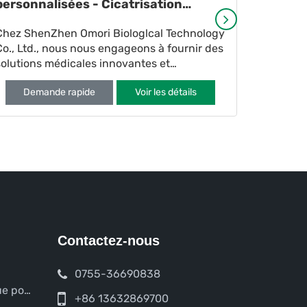
personnalisées - Cicatrisation
ShenZhen
avancée pour la gestion des plaies
Chez ShenZhen Omori Biologlcal Technology
Ltd. est 
Co., Ltd., nous nous engageons à fournir des
spécialis
solutions médicales innovantes et
d’hydroge
Dem
personnalisées. En tant que pionnier dans le
médicale
Demande rapide
Voir les détails
domaine de la découpe
Contactez-nous
0755-36690838
ue pour
+86 13632869700
iques