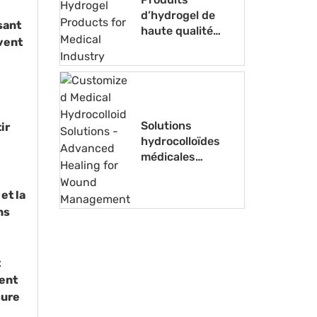
d’hydrogel de
sant
haute qualité
uvent
pour l’industrie
médicale
Solutions
ir
hydrocolloïdes
médicales
personnalisées -
Cicatrisation
et la
avancée pour la
ns
gestion des
plaies
t
ment
sure