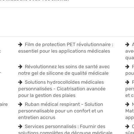
Film de protection PET révolutionnaire :
x
essentiel pour les applications médicales
ave
qua
Révolutionnez les soins de santé avec
r
notre gel de silicone de qualité médicale
pou
Solutions hydrocolloïdes médicales
personnalisées - Cicatrisation avancée
per
pour la gestion des plaies
et 
aire
Ruban médical respirant - Solution
personnalisable pour un confort et un
Mat
entretien accrus
app
Services personnalisés : Fournir des
solutions complètes de découpe médicale
sûre