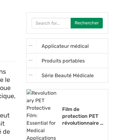
Rechercher
Applicateur médical
Produits portables
ons
Série Beauté Médicale
e le
joue
cique,
Film de
peut
protection PET
it
révolutionnaire :
essentiel pour
é de
les applications