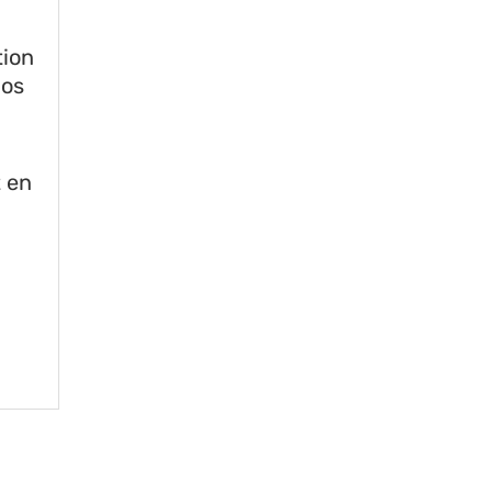
tion
nos
t en