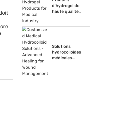
d’hydrogel de
haute qualité
doit
pour l’industrie
médicale
iore
e
Solutions
hydrocolloïdes
médicales
personnalisées -
Cicatrisation
avancée pour la
gestion des
plaies