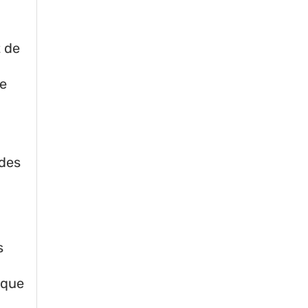
t de
de
 des
s
 que