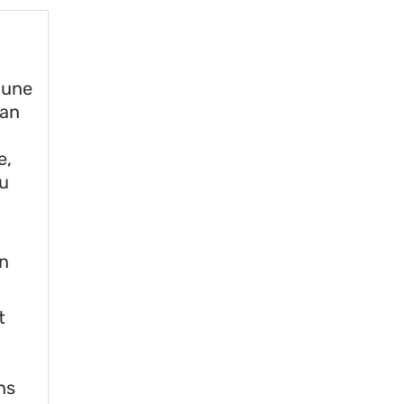
 une
lan
e,
ou
on
t
ns