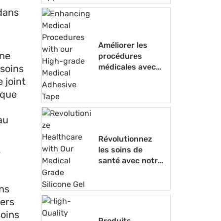
médicales
dans
Améliorer les
une
procédures
médicales avec
 soins
notre ruban
 joint
adhésif médical
ique
de haute qualité
au
Révolutionnez
s
les soins de
santé avec notre
gel de silicone de
qualité médicale
ons
iers
soins
Produits