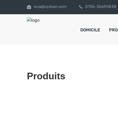
wya@szdsen.com
0755-36690838
DOMICILE
PRO
Produits