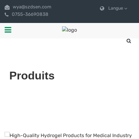
wya@szdsen.com
Langue
0755-36690838
Produits